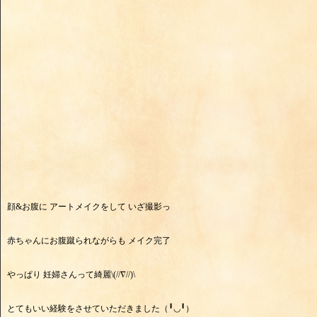
顔&お腹に アートメイクをして いざ撮影っ
赤ちゃんにお腹蹴られながらも メイク完了
やっぱり 妊婦さんって綺麗\(//∇//)\
とてもいい経験をさせていただきました（╹◡╹）