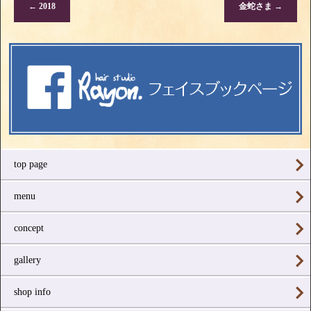
←
2018
金蛇さま
→
top page
menu
concept
gallery
shop info