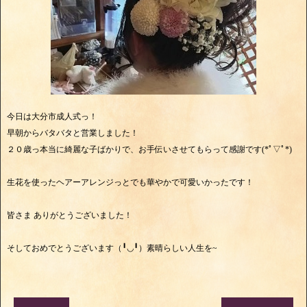
今日は大分市成人式っ！
早朝からバタバタと営業しました！
２０歳っ本当に綺麗な子ばかりで、お手伝いさせてもらって感謝です(*ﾟ▽ﾟ*)
生花を使ったヘアーアレンジっとでも華やかで可愛いかったです！
皆さま ありがとうございました！
そしておめでとうございます（╹◡╹）素晴らしい人生を~