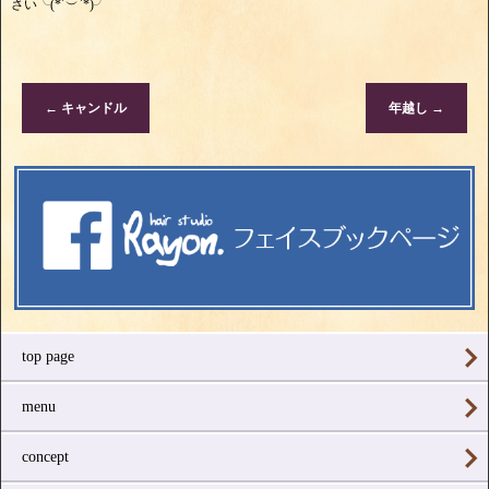
さい╰(*´︶`*)╯
←
キャンドル
年越し
→
top page
menu
concept