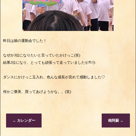
昨日は娘の運動会でした！
なぜか3位になりたいと言っていたかけっこ(笑)
結果2位になり、とっても頑張って走っていました\(//∇//)\
ダンスにかけっこ玉入れ、色んな成長が見れて感動しました♡
何かご褒美、買ってあげようかな。。(笑)
←
カレンダー
南阿蘇
→