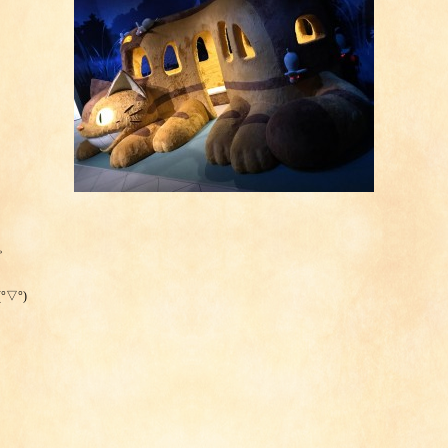
た。
▽°)