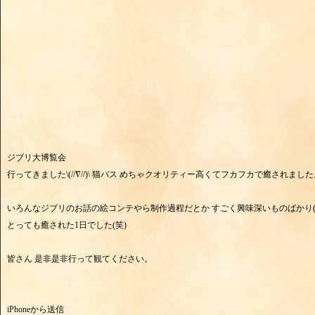
ジブリ大博覧会
行ってきました\(//∇//)\ 猫バス めちゃクオリティー高くてフカフカで癒されまし
いろんなジブリのお話の絵コンテやら制作過程だとか すごく興味深いものばかり(°
とっても癒された1日でした(笑)
皆さん 是非是非行って観てください。
iPhoneから送信